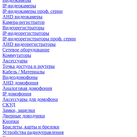
Видеокамеры
IP-видеокамеры
IP-видеокамеры проф. серии
AHD видеокамеры
Камера-регистратор
Видеорегистраторы
IP-видеорегистраторы
IP-видеорегистраторы проф. серии
AHD видеорегистраторы
Сетевое оборудование
Коммутаторы
Аксессуары
Точка доступа и роутеры
Кабель / Материалы
Видеодомофоны
AHD домофония
Аналоговая домофония
IP домофония
Аксессуары для домофона
СКУД
Замки, защелки
Дверные доводчики
Кнопки
Браслеты, карты и брелоки
Устройства радиоуправления