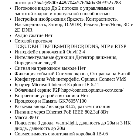
поток до 25к/с@800x448/704х576/640x360/352х288
Потоковое видео
До 2 потоков с управляемыми
частотой кадров и пропускной способностью
Настройки изображения
Яркость, Контрастность,
Насыщенность, Затвор, D-WDR, Режим День/Ночь, 3D и
2D DNR
Аудио сжатие
Нет
Сетевой протокол
TCP,UDP,HTTP,FTP,SMTP,DHCP,DDNS, NTP и RTSP
Интерфейс приложений
Onvif 2.4
Интеллектуальные функции
Детектор движения,
Определение людей
Сигнал на тревожном выходе
Нет
Фиксация событий
Снимок экрана, Отправка на E-mail
Конфигурация
Web интерфейс, Optimus Connect VMS
Браузер
Microsoft Internet Explorer IE 6-11
Облачный сервис P2P
http://connect.optimus-cctv.com/
Встроенное устройство записи
Нет
Процессор и Память
GK7605V100
Разъемы ввода / вывода
RJ45, разъем питания
Питание через Ethernet
PoE IEEE 802.3af 8Вт
Масса
390 г
Подсветка
3 диода, warm-light, дальность до 20м и 3 ИК
диода, дальность до 20м
Совместимость с монтажной коробкой
JB-05