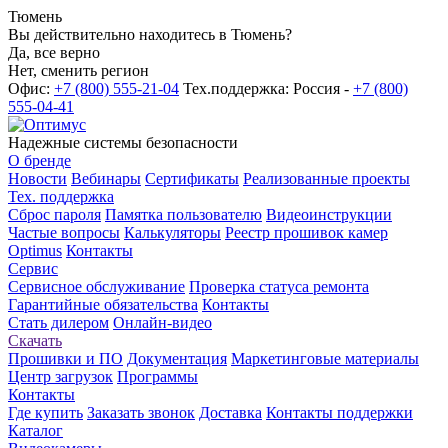
Тюмень
Вы действительно находитесь в Тюмень?
Да, все верно
Нет, сменить регион
Офис:
+7 (800) 555-21-04
Тех.поддержка: Россия -
+7 (800)
555-04-41
Надежные системы безопасности
О бренде
Новости
Вебинары
Сертификаты
Реализованные проекты
Тех. поддержка
Сброс пароля
Памятка пользователю
Видеоинструкции
Частые вопросы
Калькуляторы
Реестр прошивок камер
Optimus
Контакты
Сервис
Сервисное обслуживание
Проверка статуса ремонта
Гарантийные обязательства
Контакты
Стать дилером
Онлайн-видео
Скачать
Прошивки и ПО
Документация
Маркетинговые материалы
Центр загрузок
Программы
Контакты
Где купить
Заказать звонок
Доставка
Контакты поддержки
Каталог