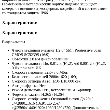
Герметичный металлический корпус надежно защищает
камеры от внешних атмосферных воздействий в соответствии
со стандартом защиты IP66.
Характеристики
Характеристики
Видеокамеры
Чувствительный элемент
1/2.8” 5Мп Progressive Scan
CMOS SC5239S (16:9)
Объектив
2.8 мм фиксированный
Чувствительность
Цв. 0.01Лк (F1.2), ч/б 0.001 Лк (F1.2),
0 Лк при вкл. ИК
Скорость передачи
32K~8.0 Мбит
Количество пикселей
2880х1620 (16:9)
Скорость затвора
Авто, 1/50-1/10,000 сек
Автодиафрагма
Нет
Режим день/ночь
Есть, встроенный ИК-фильтр
Форматы сжатия
H.265 / H.264
Скорость отображения
Основной поток До 20к/
с@2880х1616 (16:9), До 25к/
с@2560x1440/1920х1080/1280x720; Дополнительный