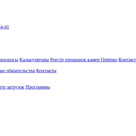
04-41
 вопросы
Калькуляторы
Реестр прошивок камер Optimus
Контак
ые обязательства
Контакты
тр загрузок
Программы