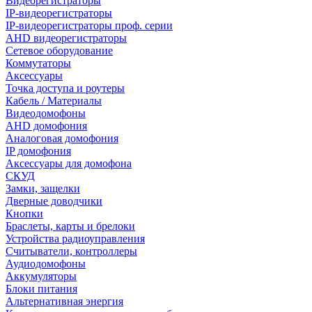
Видеорегистраторы
IP-видеорегистраторы
IP-видеорегистраторы проф. серии
AHD видеорегистраторы
Сетевое оборудование
Коммутаторы
Аксессуары
Точка доступа и роутеры
Кабель / Материалы
Видеодомофоны
AHD домофония
Аналоговая домофония
IP домофония
Аксессуары для домофона
СКУД
Замки, защелки
Дверные доводчики
Кнопки
Браслеты, карты и брелоки
Устройства радиоуправления
Считыватели, контроллеры
Аудиодомофоны
Аккумуляторы
Блоки питания
Альтернативная энергия