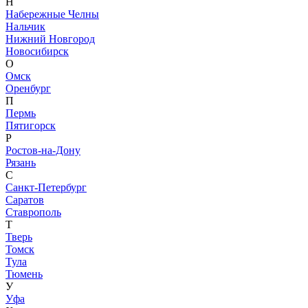
Н
Набережные Челны
Нальчик
Нижний Новгород
Новосибирск
О
Омск
Оренбург
П
Пермь
Пятигорск
Р
Ростов-на-Дону
Рязань
С
Санкт-Петербург
Саратов
Ставрополь
Т
Тверь
Томск
Тула
Тюмень
У
Уфа