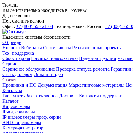
Тюмень
Вы действительно находитесь в Тюмень?
Да, все верно
Нет, сменить регион
Офис:
+7 (800) 555-21-04
Тех.поддержка: Россия -
+7 (800) 555-
Надежные системы безопасности
О бренде
Новости
Вебинары
Сертификаты
Реализованные проекты
Тех. поддержка
Сброс пароля
Памятка пользователю
Видеоинструкции
Частые
Сервис
Сервисное обслуживание
Проверка статуса ремонта
Гарантийн
Стать дилером
Онлайн-видео
Скачать
Прошивки и ПО
Документация
Маркетинговые материалы
Цен
Контакты
Где купить
Заказать звонок
Доставка
Контакты поддержки
Каталог
Видеокамеры
IP-видеокамеры
IP-видеокамеры проф. серии
AHD видеокамеры
Камера-регистратор