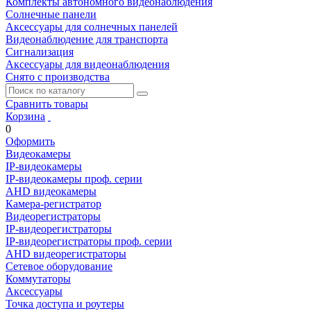
Комплекты автономного видеонаблюдения
Солнечные панели
Аксессуары для солнечных панелей
Видеонаблюдение для транспорта
Сигнализация
Аксессуары для видеонаблюдения
Снято с производства
Сравнить товары
Корзина
0
Оформить
Видеокамеры
IP-видеокамеры
IP-видеокамеры проф. серии
AHD видеокамеры
Камера-регистратор
Видеорегистраторы
IP-видеорегистраторы
IP-видеорегистраторы проф. серии
AHD видеорегистраторы
Сетевое оборудование
Коммутаторы
Аксессуары
Точка доступа и роутеры