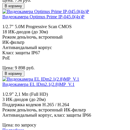
Цена:
754
руб.
В корзину
Видеокамера Optimus Prime IP-045.0(4x)P
1/2.7" 5.0M Progressive Scan CMOS
18 ИК-диодов (до 30м)
Режим день/ночь, встроенный
ИК-фильтр
Антивандальный корпус
Класс защиты IР67
PoE
Цена:
9 898
руб.
В корзину
Видеокамера EL IDm2.1(2.8)MP_V.1
1/2.9” 2,1 Мп (Full HD)
3 ИК-диодов (до 20м)
Поддержка кодеков H.265 / H.264
Режим день/ночь, встроенный ИК-фильтр
Антивандальный корпус, класс защиты IР66
Цена:
по запросу