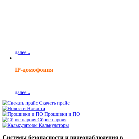
ВСТРЕЧАЙТЕ НОВЫЕ
СЕРИИ
IP-видеокамер
серия PRIME
серия PRIME ECO
далее...
IP-домофония
серия BLACK EDITION
далее...
Скачать прайс
Новости
Прошивки и ПО
Сброс пароля
Калькуляторы
Системы безопасности и видеонаблюдения в