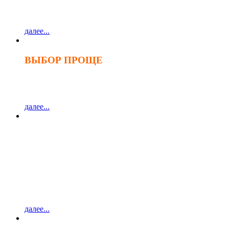
далее...
ВЫБОР ПРОЩЕ
с новыми брошюрами
ассортимента Optimus
далее...
ЭКОНОМЬТЕ ВРЕМЯ
ПРИ ПОДКЛЮЧЕНИИ!
IP-видеорегистраторы
серии PRIME
- NVR-5161
- NVR-5162
далее...