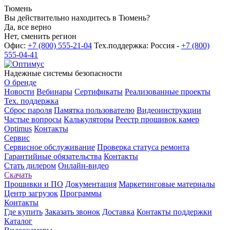
Тюмень
Вы действительно находитесь в Тюмень?
Да, все верно
Нет, сменить регион
Офис:
+7 (800) 555-21-04
Тех.поддержка: Россия -
+7 (800)
555-04-41
Надежные системы безопасности
О бренде
Новости
Вебинары
Сертификаты
Реализованные проекты
Тех. поддержка
Сброс пароля
Памятка пользователю
Видеоинструкции
Частые вопросы
Калькуляторы
Реестр прошивок камер
Optimus
Контакты
Сервис
Сервисное обслуживание
Проверка статуса ремонта
Гарантийные обязательства
Контакты
Стать дилером
Онлайн-видео
Скачать
Прошивки и ПО
Документация
Маркетинговые материалы
Центр загрузок
Программы
Контакты
Где купить
Заказать звонок
Доставка
Контакты поддержки
Каталог