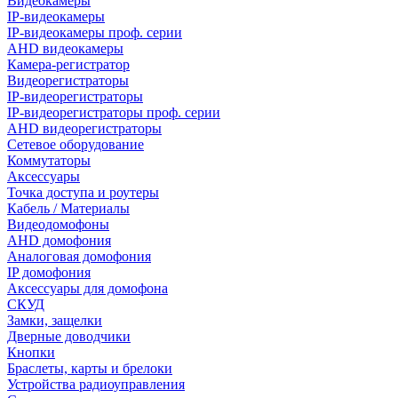
Видеокамеры
IP-видеокамеры
IP-видеокамеры проф. серии
AHD видеокамеры
Камера-регистратор
Видеорегистраторы
IP-видеорегистраторы
IP-видеорегистраторы проф. серии
AHD видеорегистраторы
Сетевое оборудование
Коммутаторы
Аксессуары
Точка доступа и роутеры
Кабель / Материалы
Видеодомофоны
AHD домофония
Аналоговая домофония
IP домофония
Аксессуары для домофона
СКУД
Замки, защелки
Дверные доводчики
Кнопки
Браслеты, карты и брелоки
Устройства радиоуправления