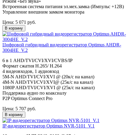
Режим «Без звука»
Встроенная система питания эл.мех.замка (Импульс +12В)
Управление внешним замком монитора
Цена:
5 071
руб.
В корзину
Цифровой гибридный видеорегистратор Optimus AHDR-
3004HE_V.2
6 в 1 AHD/TVI/CVI/XVI/CVBS/IP
Формат сжатия H.265/ H.264
4 видеовходов, 1 аудиовход
5M-N AHD/TVI/CVI/XVI @ (20к/с на канал)
4M-N AHD/TVI/CVI/XVI@ (25к/с на канал)
1080P AHD/TVI/CVI/XVI @ (25к/с на канал)
Поддержка аудио по коаксиалу
P2P Optimus Connect Pro
Цена:
5 707
руб.
В корзину
IP-видеорегистратор Optimus NVR-5101_V.1