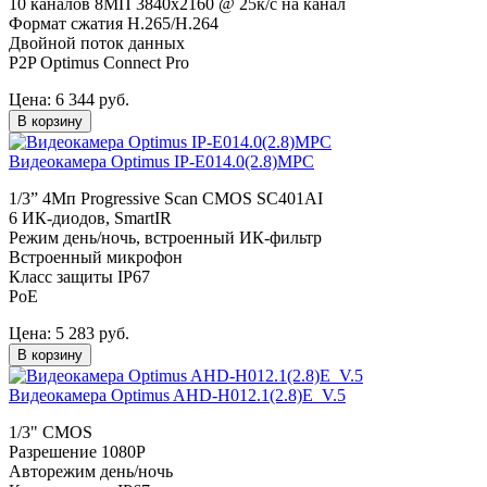
10 каналов 8МП 3840х2160 @ 25к/с на канал
Формат сжатия H.265/H.264
Двойной поток данных
P2P Optimus Connect Pro
Цена:
6 344
руб.
В корзину
Видеокамера Optimus IP-E014.0(2.8)MPC
1/3” 4Мп Progressive Scan CMOS SC401AI
6 ИК-диодов, SmartIR
Режим день/ночь, встроенный ИК-фильтр
Встроенный микрофон
Класс защиты IР67
PoE
Цена:
5 283
руб.
В корзину
Видеокамера Optimus AHD-H012.1(2.8)E_V.5
1/3" CMOS
Разрешение 1080P
Авторежим день/ночь