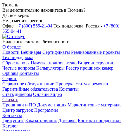
Тюмень
Вы действительно находитесь в Тюмень?
Да, все верно
Нет, сменить регион
Офис:
+7 (800) 555-21-04
Тех.поддержка: Россия -
+7 (800)
555-04-41
Надежные системы безопасности
О бренде
Новости
Вебинары
Сертификаты
Реализованные проекты
Тех. поддержка
Сброс пароля
Памятка пользователю
Видеоинструкции
Частые вопросы
Калькуляторы
Реестр прошивок камер
Optimus
Контакты
Сервис
Сервисное обслуживание
Проверка статуса ремонта
Гарантийные обязательства
Контакты
Стать дилером
Онлайн-видео
Скачать
Прошивки и ПО
Документация
Маркетинговые материалы
Центр загрузок
Программы
Контакты
Где купить
Заказать звонок
Доставка
Контакты поддержки
Каталог