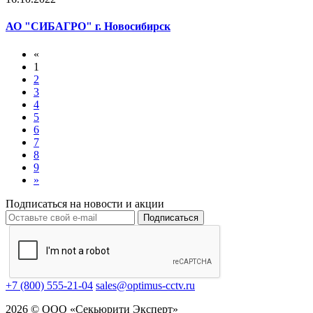
АО "СИБАГРО" г. Новосибирск
«
1
2
3
4
5
6
7
8
9
»
Подписаться на новости и акции
Подписаться
+7 (800) 555-21-04
sales@optimus-cctv.ru
2026 © ООО «Секьюрити Эксперт»