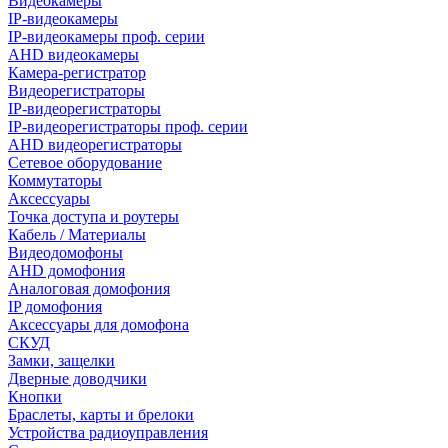
Видеокамеры
IP-видеокамеры
IP-видеокамеры проф. серии
AHD видеокамеры
Камера-регистратор
Видеорегистраторы
IP-видеорегистраторы
IP-видеорегистраторы проф. серии
AHD видеорегистраторы
Сетевое оборудование
Коммутаторы
Аксессуары
Точка доступа и роутеры
Кабель / Материалы
Видеодомофоны
AHD домофония
Аналоговая домофония
IP домофония
Аксессуары для домофона
СКУД
Замки, защелки
Дверные доводчики
Кнопки
Браслеты, карты и брелоки
Устройства радиоуправления