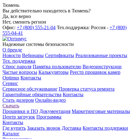
Тюмень
Вы действительно находитесь в Тюмень?
Да, все верно
Нет, сменить регион
Офис:
+7 (800) 555-21-04
Тех.поддержка: Россия -
+7 (800)
555-04-41
Надежные системы безопасности
О бренде
Новости
Вебинары
Сертификаты
Реализованные проекты
Тех. поддержка
Сброс пароля
Памятка пользователю
Видеоинструкции
Частые вопросы
Калькуляторы
Реестр прошивок камер
Optimus
Контакты
Сервис
Сервисное обслуживание
Проверка статуса ремонта
Гарантийные обязательства
Контакты
Стать дилером
Онлайн-видео
Скачать
Прошивки и ПО
Документация
Маркетинговые материалы
Центр загрузок
Программы
Контакты
Где купить
Заказать звонок
Доставка
Контакты поддержки
Каталог