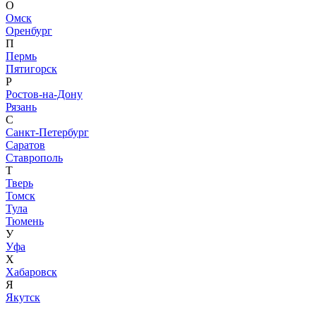
О
Омск
Оренбург
П
Пермь
Пятигорск
Р
Ростов-на-Дону
Рязань
С
Санкт-Петербург
Саратов
Ставрополь
Т
Тверь
Томск
Тула
Тюмень
У
Уфа
Х
Хабаровск
Я
Якутск