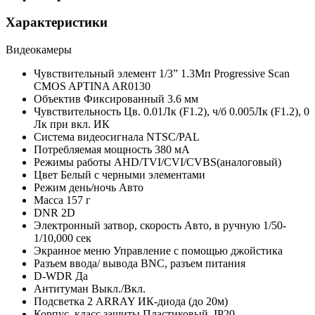
Характеристики
Видеокамеры
Чувствительный элемент
1/3” 1.3Мп Progressive Scan
CMOS APTINA AR0130
Объектив
Фиксированный 3.6 мм
Чувствительность
Цв. 0.01Лк (F1.2), ч/б 0.005Лк (F1.2), 0
Лк при вкл. ИК
Система видеосигнала
NTSC/PAL
Потребляемая мощность
380 мА
Режимы работы
AHD/TVI/CVI/CVBS(аналоговый)
Цвет
Белый с черными элементами
Режим день/ночь
Авто
Масса
157 г
DNR
2D
Электронный затвор, скорость
Авто, в ручную 1/50-
1/10,000 сек
Экранное меню
Управление с помощью джойстика
Разъем ввода/ вывода
BNC, разъем питания
D-WDR
Да
Антитуман
Выкл./Вкл.
Подсветка
2 ARRAY ИК-диода (до 20м)
Корпус, класс защиты
Пластиковый, IP20