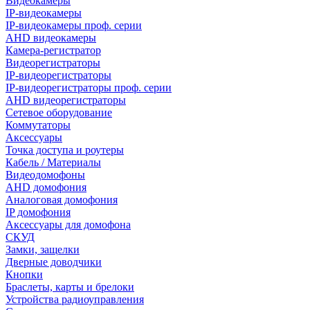
Видеокамеры
IP-видеокамеры
IP-видеокамеры проф. серии
AHD видеокамеры
Камера-регистратор
Видеорегистраторы
IP-видеорегистраторы
IP-видеорегистраторы проф. серии
AHD видеорегистраторы
Сетевое оборудование
Коммутаторы
Аксессуары
Точка доступа и роутеры
Кабель / Материалы
Видеодомофоны
AHD домофония
Аналоговая домофония
IP домофония
Аксессуары для домофона
СКУД
Замки, защелки
Дверные доводчики
Кнопки
Браслеты, карты и брелоки
Устройства радиоуправления