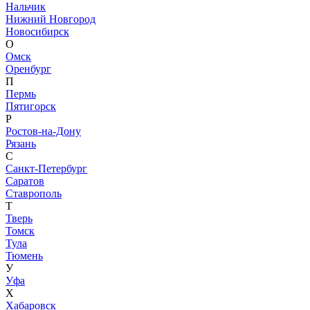
Нальчик
Нижний Новгород
Новосибирск
О
Омск
Оренбург
П
Пермь
Пятигорск
Р
Ростов-на-Дону
Рязань
С
Санкт-Петербург
Саратов
Ставрополь
Т
Тверь
Томск
Тула
Тюмень
У
Уфа
Х
Хабаровск