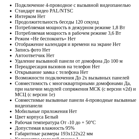
Подключение
4-проводное с вызывной видеопанелью
Стандарт видео
PAL/NTSC
Интерком
Нет
Продолжительность беседы
120 секунд
Потребляемая мощность в дежурном режиме
1,8 Вт
Потребляемая мощность в рабочем режиме
3,6 Вт
Режим «Не беспокоить»
Нет
Отображение календаря и времени на экране
Нет
Запись фото
Нет
Автоответчик
Нет
Удаление вызывной панели от домофона
До 100 м
Переадресация вызовов на телефон
Нет
Открывание замка с телефона
Нет
Возможности подключения
До 2х вызывных панелей
Совместимость с многоквартирными домофонами
Да,
при наличии модулей сопряжения МСК (с версии v2d) и
МСЦ (с версии 1e)
Совместимые вызывные панели
4-проводные вызывные
видеопанели
Мобильные приложения
Нет
Цвет корпуса
Белый
Рабочая температура
От -10 до + 50°С
Допустимая влажность
95%
Габаритные размеры
193x122x22 мм