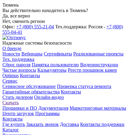
Тюмень
Вы действительно находитесь в Тюмень?
Да, все верно
Нет, сменить регион
Офис:
+7 (800) 555-21-04
Тех.поддержка: Россия -
+7 (800)
555-04-41
Надежные системы безопасности
О бренде
Новости
Вебинары
Сертификаты
Реализованные проекты
Тех. поддержка
Сброс пароля
Памятка пользователю
Видеоинструкции
Частые вопросы
Калькуляторы
Реестр прошивок камер
Optimus
Контакты
Сервис
Сервисное обслуживание
Проверка статуса ремонта
Гарантийные обязательства
Контакты
Стать дилером
Онлайн-видео
Скачать
Прошивки и ПО
Документация
Маркетинговые материалы
Центр загрузок
Программы
Контакты
Где купить
Заказать звонок
Доставка
Контакты поддержки
Каталог