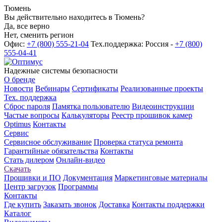
Тюмень
Вы действительно находитесь в Тюмень?
Да, все верно
Нет, сменить регион
Офис:
+7 (800) 555-21-04
Тех.поддержка: Россия -
+7 (800)
555-04-41
Надежные системы безопасности
О бренде
Новости
Вебинары
Сертификаты
Реализованные проекты
Тех. поддержка
Сброс пароля
Памятка пользователю
Видеоинструкции
Частые вопросы
Калькуляторы
Реестр прошивок камер
Optimus
Контакты
Сервис
Сервисное обслуживание
Проверка статуса ремонта
Гарантийные обязательства
Контакты
Стать дилером
Онлайн-видео
Скачать
Прошивки и ПО
Документация
Маркетинговые материалы
Центр загрузок
Программы
Контакты
Где купить
Заказать звонок
Доставка
Контакты поддержки
Каталог