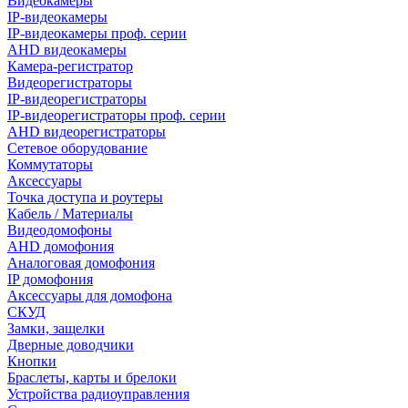
Видеокамеры
IP-видеокамеры
IP-видеокамеры проф. серии
AHD видеокамеры
Камера-регистратор
Видеорегистраторы
IP-видеорегистраторы
IP-видеорегистраторы проф. серии
AHD видеорегистраторы
Сетевое оборудование
Коммутаторы
Аксессуары
Точка доступа и роутеры
Кабель / Материалы
Видеодомофоны
AHD домофония
Аналоговая домофония
IP домофония
Аксессуары для домофона
СКУД
Замки, защелки
Дверные доводчики
Кнопки
Браслеты, карты и брелоки
Устройства радиоуправления