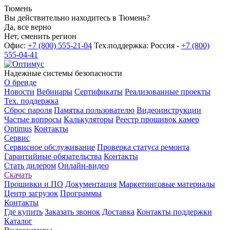
Тюмень
Вы действительно находитесь в Тюмень?
Да, все верно
Нет, сменить регион
Офис:
+7 (800) 555-21-04
Тех.поддержка: Россия -
+7 (800)
555-04-41
Надежные системы безопасности
О бренде
Новости
Вебинары
Сертификаты
Реализованные проекты
Тех. поддержка
Сброс пароля
Памятка пользователю
Видеоинструкции
Частые вопросы
Калькуляторы
Реестр прошивок камер
Optimus
Контакты
Сервис
Сервисное обслуживание
Проверка статуса ремонта
Гарантийные обязательства
Контакты
Стать дилером
Онлайн-видео
Скачать
Прошивки и ПО
Документация
Маркетинговые материалы
Центр загрузок
Программы
Контакты
Где купить
Заказать звонок
Доставка
Контакты поддержки
Каталог