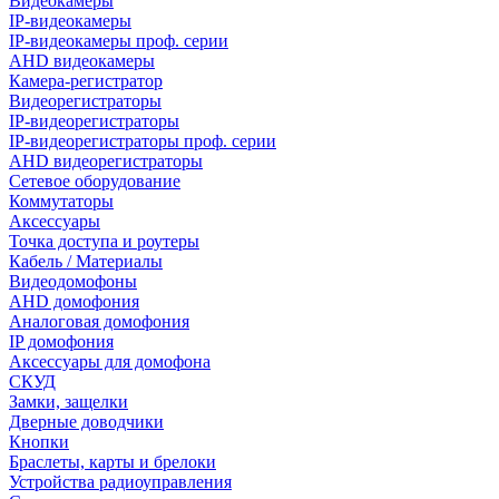
Видеокамеры
IP-видеокамеры
IP-видеокамеры проф. серии
AHD видеокамеры
Камера-регистратор
Видеорегистраторы
IP-видеорегистраторы
IP-видеорегистраторы проф. серии
AHD видеорегистраторы
Сетевое оборудование
Коммутаторы
Аксессуары
Точка доступа и роутеры
Кабель / Материалы
Видеодомофоны
AHD домофония
Аналоговая домофония
IP домофония
Аксессуары для домофона
СКУД
Замки, защелки
Дверные доводчики
Кнопки
Браслеты, карты и брелоки
Устройства радиоуправления