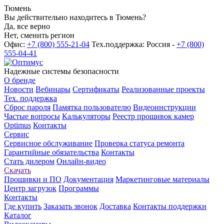
Тюмень
Вы действительно находитесь в Тюмень?
Да, все верно
Нет, сменить регион
Офис:
+7 (800) 555-21-04
Тех.поддержка: Россия -
+7 (800)
555-04-41
Надежные системы безопасности
О бренде
Новости
Вебинары
Сертификаты
Реализованные проекты
Тех. поддержка
Сброс пароля
Памятка пользователю
Видеоинструкции
Частые вопросы
Калькуляторы
Реестр прошивок камер
Optimus
Контакты
Сервис
Сервисное обслуживание
Проверка статуса ремонта
Гарантийные обязательства
Контакты
Стать дилером
Онлайн-видео
Скачать
Прошивки и ПО
Документация
Маркетинговые материалы
Центр загрузок
Программы
Контакты
Где купить
Заказать звонок
Доставка
Контакты поддержки
Каталог