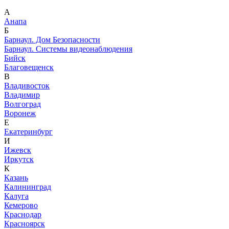
А
Анапа
Б
Барнаул. Дом Безопасности
Барнаул. Системы видеонаблюдения
Бийск
Благовещенск
В
Владивосток
Владимир
Волгоград
Воронеж
Е
Екатеринбург
И
Ижевск
Иркутск
К
Казань
Калининград
Калуга
Кемерово
Краснодар
Красноярск