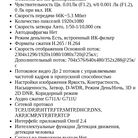
Чувствительность
Цв. 0.01Лк (F1.2), ч/б 0.001 Лк (F1.2),
0 Лк при вкл. ИК
Скорость передачи
66K~5.3 Мбит
Количество пикселей
1920x1080
Скорость затвора
Авто, 1/50-1/10,000 сек
Автодиафрагма
Нет
Режим день/ночь
Есть, встроенный ИК-фильтр
Форматы сжатия
H.265 / H.264
Скорость отображения
Основной поток:
2304x1296/1920х1080/1080х720@25к/с;
Дополнительный поток: 704x576/640х480/352х288@25к/
с
Потоковое видео
До 2 потоков с управляемыми
частотой кадров и пропускной способностью
Настройки изображения
Яркость, Контрастность,
Насыщенность, Затвор, D-WDR, Режим День/Ночь, 3D и
2D DNR, Коридорный режим
Аудио сжатие
G711A/ G711U
Сетевой протокол
TCP,UDP,IP,HTTP,FTP,SMTP,DHCP,DNS,
ARP,ICMP,NTP,RTP,RTCP
Интерфейс приложений
Onvif 2.4
Интеллектуальные функции
Детекция движения,
детекция человека
Сигнал на тревожном выходе
Нет