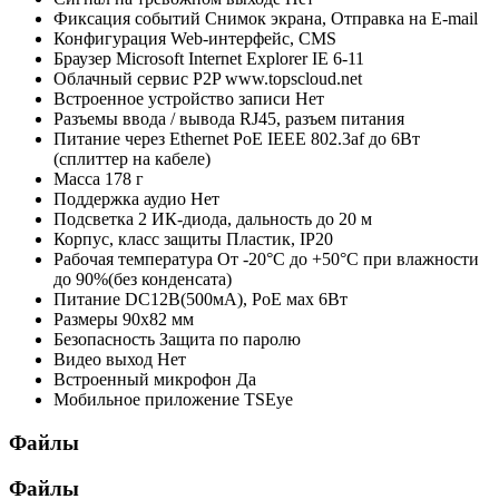
Фиксация событий
Снимок экрана, Отправка на E-mail
Конфигурация
Web-интерфейс, CMS
Браузер
Microsoft Internet Explorer IE 6-11
Облачный сервис P2P
www.topscloud.net
Встроенное устройство записи
Нет
Разъемы ввода / вывода
RJ45, разъем питания
Питание через Ethernet
PoE IEEE 802.3af до 6Вт
(сплиттер на кабеле)
Масса
178 г
Поддержка аудио
Нет
Подсветка
2 ИК-диода, дальность до 20 м
Корпус, класс защиты
Пластик, IP20
Рабочая температура
От -20°С до +50°С при влажности
до 90%(без конденсата)
Питание
DC12В(500мА), PoE мах 6Вт
Размеры
90х82 мм
Безопасность
Защита по паролю
Видео выход
Нет
Встроенный микрофон
Да
Мобильное приложение
TSEye
Файлы
Файлы