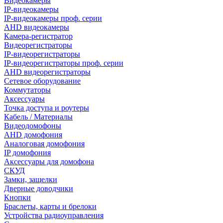
Видеокамеры
IP-видеокамеры
IP-видеокамеры проф. серии
AHD видеокамеры
Камера-регистратор
Видеорегистраторы
IP-видеорегистраторы
IP-видеорегистраторы проф. серии
AHD видеорегистраторы
Сетевое оборудование
Коммутаторы
Аксессуары
Точка доступа и роутеры
Кабель / Материалы
Видеодомофоны
AHD домофония
Аналоговая домофония
IP домофония
Аксессуары для домофона
СКУД
Замки, защелки
Дверные доводчики
Кнопки
Браслеты, карты и брелоки
Устройства радиоуправления