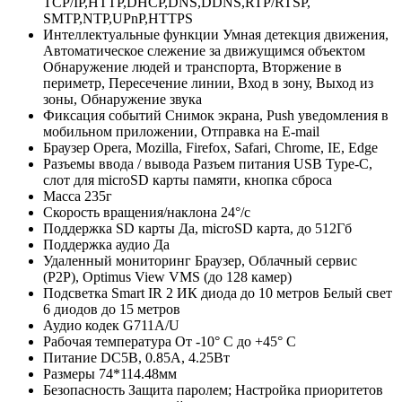
TCP/IP,HTTP,DHCP,DNS,DDNS,RTP/RTSP,
SMTP,NTP,UPnP,HTTPS
Интеллектуальные функции
Умная детекция движения,
Автоматическое слежение за движущимся объектом
Обнаружение людей и транспорта, Вторжение в
периметр, Пересечение линии, Вход в зону, Выход из
зоны, Обнаружение звука
Фиксация событий
Снимок экрана, Push уведомления в
мобильном приложении, Отправка на E-mail
Браузер
Opera, Mozilla, Firefox, Safari, Chrome, IE, Edge
Разъемы ввода / вывода
Разъем питания USB Type-C,
слот для microSD карты памяти, кнопка сброса
Масса
235г
Скорость вращения/наклона
24°/с
Поддержка SD карты
Да, microSD карта, до 512Гб
Поддержка аудио
Да
Удаленный мониторинг
Браузер, Облачный сервис
(P2P), Optimus View VMS (до 128 камер)
Подсветка
Smart IR 2 ИК диода до 10 метров Белый свет
6 диодов до 15 метров
Аудио кодек
G711A/U
Рабочая температура
От -10° С до +45° С
Питание
DC5В, 0.85А, 4.25Вт
Размеры
74*114.48мм
Безопасность
Защита паролем; Настройка приоритетов