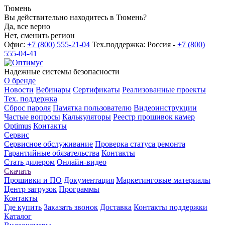
Тюмень
Вы действительно находитесь в Тюмень?
Да, все верно
Нет, сменить регион
Офис:
+7 (800) 555-21-04
Тех.поддержка: Россия -
+7 (800)
555-04-41
Надежные системы безопасности
О бренде
Новости
Вебинары
Сертификаты
Реализованные проекты
Тех. поддержка
Сброс пароля
Памятка пользователю
Видеоинструкции
Частые вопросы
Калькуляторы
Реестр прошивок камер
Optimus
Контакты
Сервис
Сервисное обслуживание
Проверка статуса ремонта
Гарантийные обязательства
Контакты
Стать дилером
Онлайн-видео
Скачать
Прошивки и ПО
Документация
Маркетинговые материалы
Центр загрузок
Программы
Контакты
Где купить
Заказать звонок
Доставка
Контакты поддержки
Каталог