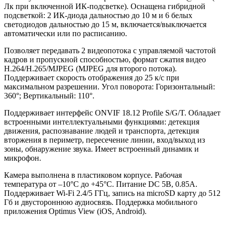
Лк при включенной ИК-подсветке). Оснащена гибридной
подсветкой: 2 ИК-диода дальностью до 10 м и 6 белых
светодиодов дальностью до 15 м, включается/выключается
автоматически или по расписанию.
Позволяет передавать 2 видеопотока с управляемой частотой
кадров и пропускной способностью, формат сжатия видео
H.264/H.265/MJPEG (MJPEG для второго потока).
Поддерживает скорость отображения до 25 к/с при
максимальном разрешении. Угол поворота: Горизонтальный:
360°; Вертикальный: 110°.
Поддерживает интерфейс ONVIF 18.12 Profile S/G/T. Обладает
встроенными интеллектуальными функциями: детекция
движения, распознавание людей и транспорта, детекция
вторжения в периметр, пересечение линии, вход/выход из
зоны, обнаружение звука. Имеет встроенный динамик и
микрофон.
Камера выполнена в пластиковом корпусе. Рабочая
температура от –10°С до +45°С. Питание DC 5В, 0.85А.
Поддерживает Wi-Fi 2.4/5 ГГц, запись на microSD карту до 512
Гб и двустороннюю аудиосвязь.
Поддержка мобильного
приложения
Optimus View (iOS, Android).