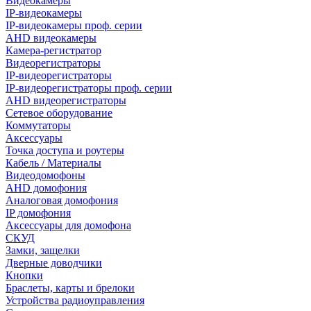
Видеокамеры
IP-видеокамеры
IP-видеокамеры проф. серии
AHD видеокамеры
Камера-регистратор
Видеорегистраторы
IP-видеорегистраторы
IP-видеорегистраторы проф. серии
AHD видеорегистраторы
Сетевое оборудование
Коммутаторы
Аксессуары
Точка доступа и роутеры
Кабель / Материалы
Видеодомофоны
AHD домофония
Аналоговая домофония
IP домофония
Аксессуары для домофона
СКУД
Замки, защелки
Дверные доводчики
Кнопки
Браслеты, карты и брелоки
Устройства радиоуправления