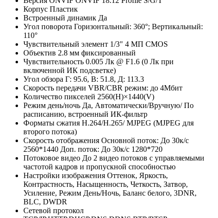
Версия ONVIF
ONVIF 18.12 Profile S/G/T
Корпус
Пластик
Встроенный динамик
Да
Угол поворота
Горизонтальный: 360°; Вертикальный:
110°
Чувствительный элемент
1/3" 4 МП CMOS
Объектив
2.8 мм фиксированный
Чувствительность
0.005 Лк @ F1.6 (0 Лк при
включенной ИК подсветке)
Угол обзора
Г: 95.6, В: 51.8, Д: 113.3
Скорость передачи
VBR/CBR режим: до 4Мбит
Количество пикселей
2560(H)×1440(V)
Режим день/ночь
Да, Автоматически/Вручную/ По
расписанию, встроенный ИК-фильтр
Форматы сжатия
Н.264/H.265/ MJPEG (MJPEG для
второго потока)
Скорость отображения
Основной поток: До 30к/с
2560*1440 Доп. поток: До 30к/с 1280*720
Потоковое видео
До 2 видео потоков с управляемыми
частотой кадров и пропускной способностью
Настройки изображения
Оттенок, Яркость,
Контрастность, Насыщенность, Четкость, Затвор,
Усиление, Режим День/Ночь, Баланс белого, 3DNR,
BLC, DWDR
Сетевой протокол