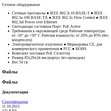
Сетевое оборудование
Сетевые протоколы
● IEEE 802.3i 10 BASE-T ● IEEE
802.3u 100 BASE-TX ● IEEE 802.3x Flow Control ● IEEE
802.3af Power over Ethernet
Светодиоды состояния
Порт: PoE Active
Требования к окружающей среде
Рабочая температура:
от -10° до +50° C Рабочая влажность: от 20% до 85% (без
конденсата)
Электромагнитное излучение
● Маркировка CE, для
коммерческого применения ● FCC ● ROHS
Комплект поставки
PoE Сплиттер
Размер
85x29x24 мм (корпус без проводов)
Вес
54 гр
Файлы
Файлы
Документация
Спецификация
11.10.2023
421.8 Kb