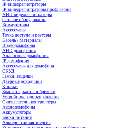
IP-видеорегистраторы
IP-видеорегистраторы проф. серии
AHD видеорегистраторы
Сетевое оборудование
Коммутаторы
Аксессуары
Точка доступа и роутеры
Кабель / Материалы
Видеодомофоны
AHD домофония
Аналоговая домофония
IP домофония
Аксессуары для домофона
СКУД
Замки, защелки
Дверные доводчики
Кнопки
Браслеты, карты и брелоки
Устройства радиоуправления
Считыватели, контроллеры
Аудиодомофоны
Аккумуляторы
Блоки питания
Альтернативная энергия
Комплекты автономного видеонаблюдения