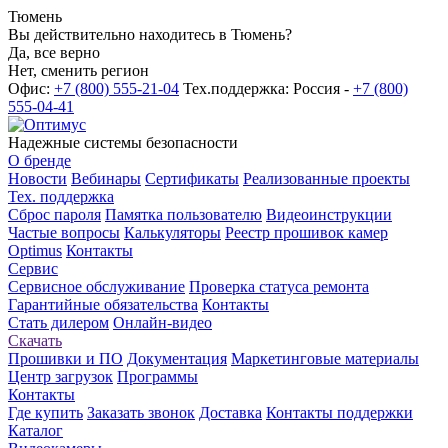
Тюмень
Вы действительно находитесь в Тюмень?
Да, все верно
Нет, сменить регион
Офис:
+7 (800) 555-21-04
Тех.поддержка: Россия -
+7 (800)
555-04-41
Надежные системы безопасности
О бренде
Новости
Вебинары
Сертификаты
Реализованные проекты
Тех. поддержка
Сброс пароля
Памятка пользователю
Видеоинструкции
Частые вопросы
Калькуляторы
Реестр прошивок камер
Optimus
Контакты
Сервис
Сервисное обслуживание
Проверка статуса ремонта
Гарантийные обязательства
Контакты
Стать дилером
Онлайн-видео
Скачать
Прошивки и ПО
Документация
Маркетинговые материалы
Центр загрузок
Программы
Контакты
Где купить
Заказать звонок
Доставка
Контакты поддержки
Каталог