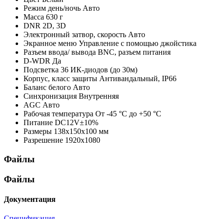
Режим день/ночь
Авто
Масса
630 г
DNR
2D, 3D
Электронный затвор, скорость
Авто
Экранное меню
Управление с помощью джойстика
Разъем ввода/ вывода
BNC, разъем питания
D-WDR
Да
Подсветка
36 ИК-диодов (до 30м)
Корпус, класс защиты
Антивандальный, IP66
Баланс белого
Авто
Синхронизация
Внутренняя
AGC
Авто
Рабочая температура
От -45 °С до +50 °С
Питание
DC12V±10%
Размеры
138х150х100 мм
Разрешение
1920x1080
Файлы
Файлы
Документация
Спецификация