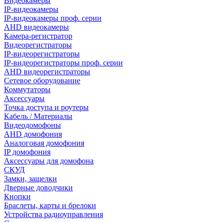
Видеокамеры
IP-видеокамеры
IP-видеокамеры проф. серии
AHD видеокамеры
Камера-регистратор
Видеорегистраторы
IP-видеорегистраторы
IP-видеорегистраторы проф. серии
AHD видеорегистраторы
Сетевое оборудование
Коммутаторы
Аксессуары
Точка доступа и роутеры
Кабель / Материалы
Видеодомофоны
AHD домофония
Аналоговая домофония
IP домофония
Аксессуары для домофона
СКУД
Замки, защелки
Дверные доводчики
Кнопки
Браслеты, карты и брелоки
Устройства радиоуправления