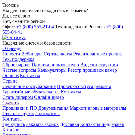
Тюмень
Вы действительно находитесь в Тюмень?
Да, все верно
Нет, сменить регион
Офис:
+7 (800) 555-21-04
Тех.поддержка: Россия -
+7 (800)
555-04-41
Надежные системы безопасности
О бренде
Новости
Вебинары
Сертификаты
Реализованные проекты
Тех. поддержка
Сброс пароля
Памятка пользователю
Видеоинструкции
Частые вопросы
Калькуляторы
Реестр прошивок камер
Optimus
Контакты
Сервис
Сервисное обслуживание
Проверка статуса ремонта
Гарантийные обязательства
Контакты
Стать дилером
Онлайн-видео
Скачать
Прошивки и ПО
Документация
Маркетинговые материалы
Центр загрузок
Программы
Контакты
Где купить
Заказать звонок
Доставка
Контакты поддержки
Каталог